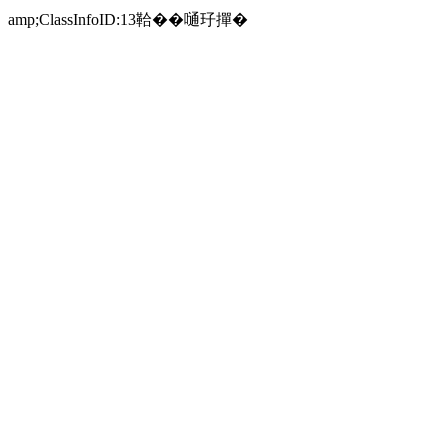
amp;ClassInfoID:13鞈��嗵㺭撣�