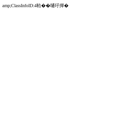
amp;ClassInfoID:4鞈��嗵㺭撣�