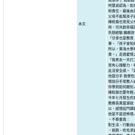
我懷孕了 我敢
柯慧貞認為，如
和責任，最後由
父母不能幫孩子
陳皎眉也常見父
本文 :
待，可共創幸福
失戀經驗 願跟
「分享也是教育
事，「孩子會知
所以，東海大學
責。」走過愛情
「我男友一天打
常有心理壓力，
此沒安全感。「
他提分手 我學
情侶分手常教人
你學到如何跟別
陳皎眉也要年輕
今年七月發生的
教務長黃富源說
以，感情這門課
他是不是恐怖情
‧不尊重我：
對生活、行動自
‧挑剔、吹毛求