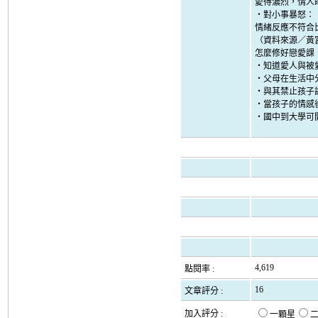
愛得濃烈，情人
‧對小事暴怒：
情緒反應不符合
（資料來源／黃
怎麼修好戀愛課
‧知道愛人與被
‧父母在生活中
‧與其禁止孩子
‧當孩子的情感
‧國中到大學可
4,619
點閱率 :
16
文章評分 :
加入評分 :
一顆星