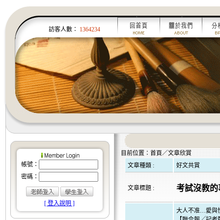
訪客人數：
1364234
目前位置：首頁／文章欣賞
帳號：
文章種類 :
好文共賞
密碼：
考試沒教的
文章標題 :
[ 登入說明 ]
大人不准…愛與
【聯合報╱記者