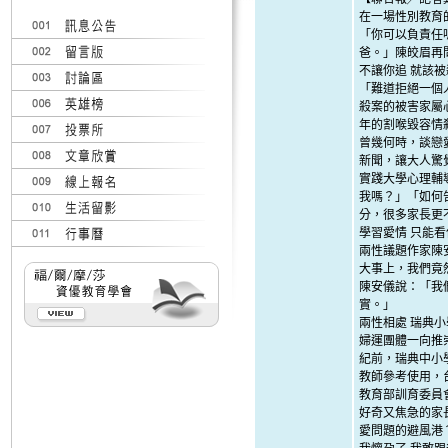
在一場性別教育
「你可以負責任
爸。」陳皎眉再
不讓你追 就該
「難道拒絕一個
殺案的被害家屬
年的割喉毀容情
曾幾何時，談戀
新聞，讓大人驚
實踐大學心理輔
我嗎？」「如何
分，很多家長更
學習愛情 只能
兩性議題作家陳
大事上，我們竟
陳安儀說：「我
實。」
兩性相處 瑞典
婦運團體一向推
紀前，瑞典中小
教師參考使用，
教育部訓育委員
好奇又焦急的家
愛問題的避風港