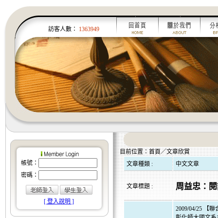
訪客人數：
1363949
目前位置：首頁／文章欣賞
帳號：
文章種類 :
中文文章
密碼：
周益忠：閱
文章標題 :
[ 登入說明 ]
2009/04/2
彰化師大國文系