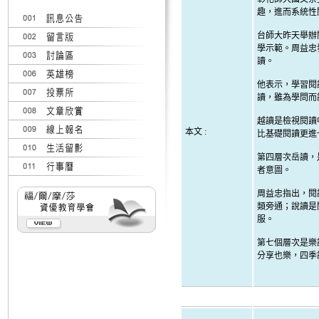
趣，進而系統性
台師大昨天舉辦
學示範。周益忠
讀。
他表示，學習閱
讀，雖為學問而
越讀是檢視閱讀
本文 :
比基礎閱讀更進
第四層次岳讀，
者意圖。
周益忠指出，閱
類旁通；說讀是
服。
第七個層次是樂
分享也樂，四季